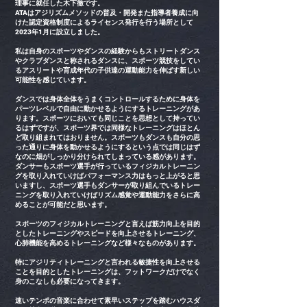
理事に就任した木下徹です。
ATAはアジリズムメソッドの普及・開発また指導者養成に向
けた認定資格制度によるライセンス発行を行う場所として
2023年1月に設立しました。
私は自身のスポーツやダンスの経験からもストリートダンス
やクラブダンスと称されるダンスに、スポーツ競技をしてい
るアスリートや育成年代の子供達の運動能力を伸ばす新しい
可能性を感じています。
ダンスでは身体全体をうまくコントロールするために身体を
パーツレベルで自由に動かせるようにするトレーニングがあ
ります。スポーツにおいても同じことを思想として持ってい
るはずですが、スポーツ界では同様なトレーニングはほとん
ど取り組まれてはおりません。スポーツもダンスも自分の思
った通りに身体を動かせるようにするという点では同じはず
なのに畑がしっかり分けられてしまっている感があります。
ダンサーもスポーツ選手が行っているフィジカルトレーニン
グを取り入れていけばパフォーマンス力はもっと上がると思
いますし、スポーツ選手もダンサーが取り組んでいるトレー
ニングを取り入れていけばリズム感覚や運動能力をさらに高
めることが可能だと思います。
スポーツのフィジカルトレーニングと言えば筋力向上を目的
としたトレーニングやスピードを向上させるトレーニング、
心肺機能を高めるトレーニングなど様々なものがあります。
特にアジリティトレーニングと言われる敏捷性を向上させる
ことを目的としたトレーニングは、フットワークだけでなく
身のこなしも必要になってきます。
速いテンポの音楽に合わせて素早いステップを踏むハウスダ