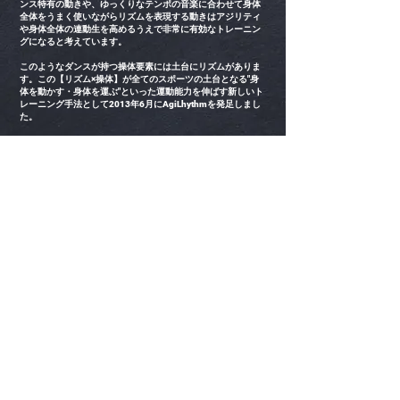
ンス特有の動きや、ゆっくりなテンポの音楽に合わせて身体
全体をうまく使いながらリズムを表現する動きはアジリティ
や身体全体の連動生を高めるうえで非常に有効なトレーニン
グになると考えています。
このようなダンスが持つ操体要素には土台にリズムがありま
す。この【リズム×操体】が全てのスポーツの土台となる"身
体を動かす・身体を運ぶ"といった運動能力を伸ばす新しいト
レーニング手法として2013年6月にAgiLhythmを発足しまし
た。
アジリズムは当初ラダートレーニングへダンス要素を加える
ことでリズム感やグルーヴ感が養われるリズムステップトレ
ーニングとしてスタートしました。
しかし、トレーニングで気づいたことは上半身の使えなさで
す。足だけで全てを動こうとしている動き方にぎこちなさを
感じました。そこから身体の分離性・連動生を高めるリズム
トレーニングにも取り組むようになり、無理なく自然体で動
けるようになる人が増えていきました。
どこで力を入れ、どこで力を抜き、どこで動かして、どこで
止めるなどスポーツで求められる動きはダンスと同じです。
身のこなしがうまいとされるアスリート達が共通して出来る
分離動作やビートにより引き出されるスピード感、リズム感
を可視化するトレーニングなどアジリズムのメソッドは発足
から10年を経てより確立されたものへと進化してきました。
一般社団法人アジリズムトレーニング協会はこれからも多く
のアスリートや子供達に貢献できるように、研究を重ねなが
ら会員のみなさまと一緒に当協会を発展させていきたいと考
えています。